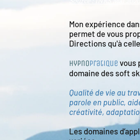
Source : INRS Mai 202
Mon expérience dans
permet de vous pro
Directions qu'à cell
vous p
hypno
pratique
domaine des soft ski
Qualité de vie au tr
parole en public, aid
créativité, adaptati
Les domaines d’app