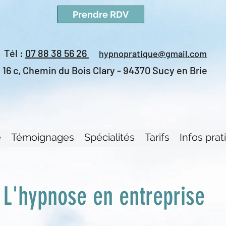
Prendre RDV
Tél :
07 88 38 56 26
hypnopratique
@gmail
.com
16 c, Chemin du Bois Clary - 94370 Sucy en Brie
e
Témoignages
Spécialités
Tarifs
Infos prat
L'hypnose en entreprise