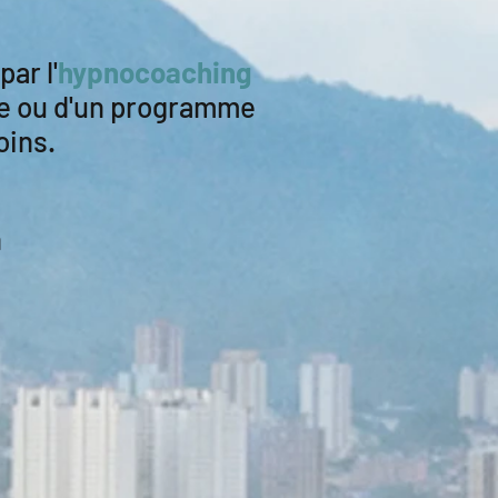
ar l'
hypnocoaching
ure ou d'un programme
oins.
n