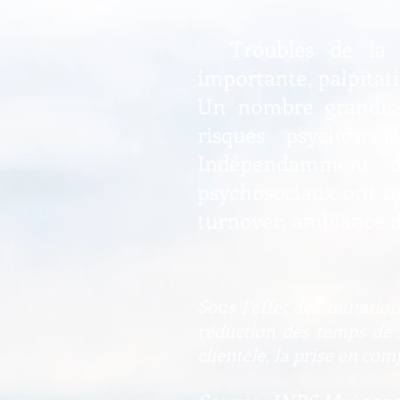
Troubles de la con
importante, palpitat
Un nombre grandissa
risques psychosoc
Indépendamment de
psychosociaux ont u
turnover, ambiance de
Sous l’effet des mutatio
réduction des temps de r
clientèle, la prise en c