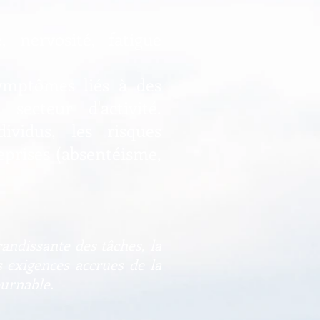
 nervosité, fatigue
symptômes liés à des
ecteur d'activité.
vidus, les risques
prises (absentéisme,
andissante des tâches, la
s exigences accrues de la
ournable.