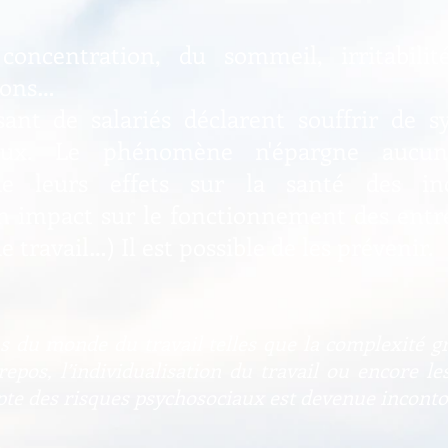
centration, du sommeil, irritabilité,
ions…
nt de salariés déclarent souffrir de 
iaux. Le phénomène n'épargne aucun s
 leurs effets sur la santé des indi
n impact sur le fonctionnement des entre
 travail…) Il est possible de les prévenir.
ns du monde du travail telles que la complexité gr
epos, l’individualisation du travail ou encore le
ompte des risques psychosociaux est devenue incont